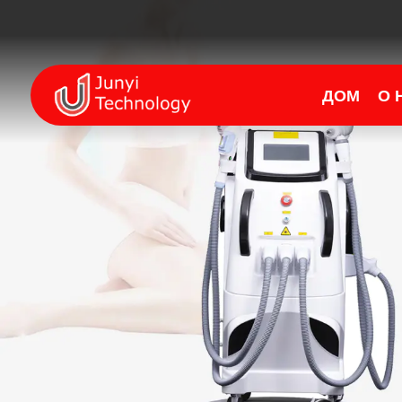
ДОМ
О 