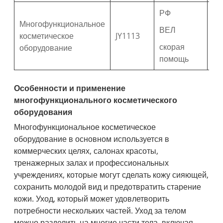
РФ
Многофункциональное
ВЕЛ
US
косметическое
JY1113
ти
скорая
оборудование
помощь
Особенности и применение
многофункционального косметического
оборудования
Многофункциональное косметическое
оборудование в основном используется в
коммерческих целях, салонах красоты,
тренажерных залах и профессиональных
учреждениях, которые могут сделать кожу сияющей,
сохранить молодой вид и предотвратить старение
кожи. Уход, который может удовлетворить
потребности нескольких частей. Уход за телом
можно разделить на многие части тела, включая